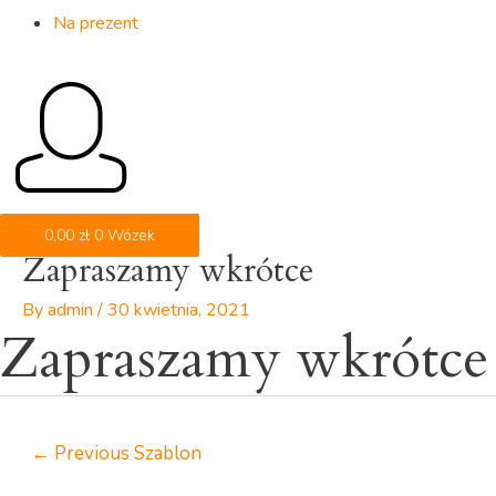
Na prezent
0,00
zł
0
Wózek
Zapraszamy wkrótce
Nawigacja
wpisu
By
admin
/
30 kwietnia, 2021
Zapraszamy wkrótce
←
Previous Szablon