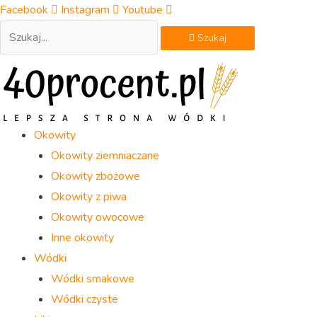
Skip
Facebook
Instagram
Youtube
to
Szukaj
content
Okowity
Okowity ziemniaczane
Okowity zbożowe
Okowity z piwa
Okowity owocowe
Inne okowity
Wódki
Wódki smakowe
Wódki czyste