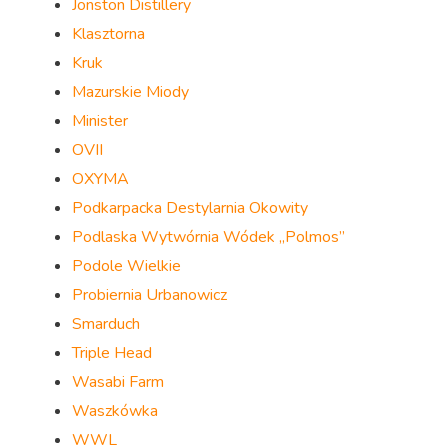
Jonston Distillery
Klasztorna
Kruk
Mazurskie Miody
Minister
OVII
OXYMA
Podkarpacka Destylarnia Okowity
Podlaska Wytwórnia Wódek „Polmos”
Podole Wielkie
Probiernia Urbanowicz
Smarduch
Triple Head
Wasabi Farm
Waszkówka
WWL