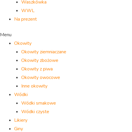
Waszkówka
WWL
Na prezent
Menu
Okowity
Okowity ziemniaczane
Okowity zbożowe
Okowity z piwa
Okowity owocowe
Inne okowity
Wódki
Wódki smakowe
Wódki czyste
Likiery
Giny