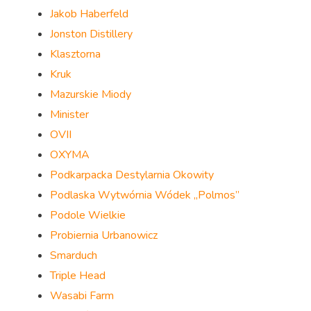
Jakob Haberfeld
Jonston Distillery
Klasztorna
Kruk
Mazurskie Miody
Minister
OVII
OXYMA
Podkarpacka Destylarnia Okowity
Podlaska Wytwórnia Wódek „Polmos”
Podole Wielkie
Probiernia Urbanowicz
Smarduch
Triple Head
Wasabi Farm